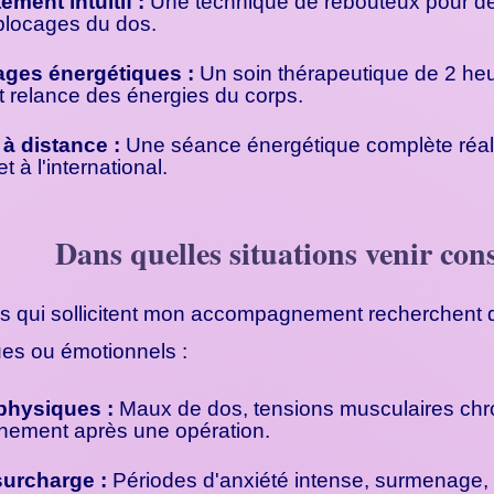
ment intuitif :
Une technique de rebouteux pour dé
 blocages du dos.
ges énergétiques :
Un soin thérapeutique de 2 heur
t relance des énergies du corps.
 à distance :
Une séance énergétique complète réalis
t à l'international.
Dans quelles situations venir con
 qui sollicitent mon accompagnement recherchent des
es ou émotionnels :
physiques :
Maux de dos, tensions musculaires chron
ement après une opération.
surcharge :
Périodes d'anxiété intense, surmenage, 