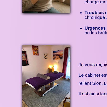
charge men
Troubles 
chronique a
Urgences 
ou les brûl
Je vous reçoi
Le cabinet est
reliant Sion,
Il est ainsi 