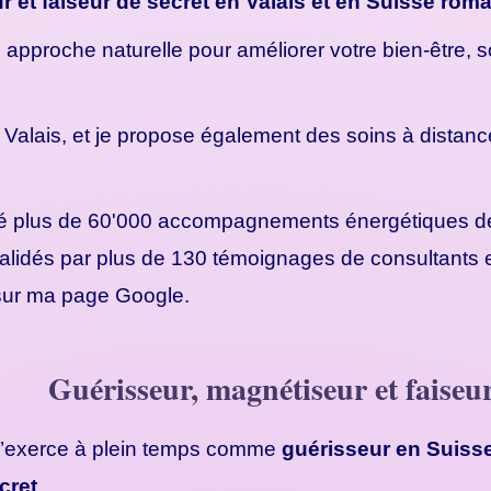
 et faiseur de secret en Valais et en Suisse rom
proche naturelle pour améliorer votre bien-être, so
u Valais, et je propose également des soins à distan
lisé plus de 60'000 accompagnements énergétiques de
alidés par plus de 130 témoignages de consultants en 
 sur ma page Google.
Guérisseur, magnétiseur et faiseur
j’exerce à plein temps comme
guérisseur en Suis
cret
.