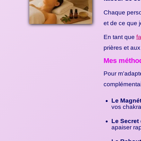
Chaque person
et de ce que 
En tant que
f
prières et au
Mes méthod
Pour m'adapté
complémentair
Le Magnét
vos chakra
Le Secret
apaiser ra