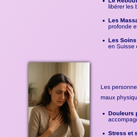
Le Reboute
libérer les
Les Massa
profonde e
Les Soins
en Suisse e
Les personnes
maux physiqu
Douleurs 
accompagn
Stress et 