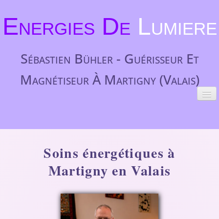
Energies De
Lumiere
Sébastien Bühler - Guérisseur Et
Magnétiseur À Martigny (Valais)
ACCUEIL
SOINS
▼
Soins énergétiques à
INDICATIONS
▼
Martigny en Valais
TÉMOIGNAGES
TARIFS
▼