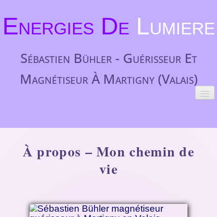
Energies De
Lumiere
Sébastien Bühler - Guérisseur Et
Magnétiseur À Martigny (Valais)
ACCUEIL
SOINS
▼
À propos – Mon chemin de
INDICATIONS
▼
vie
TÉMOIGNAGES
TARIFS
▼